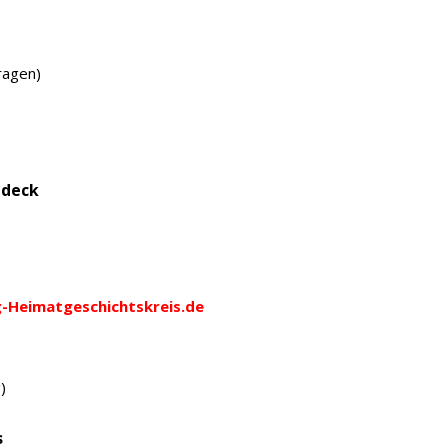
Fragen
)
ndeck
Heimatgeschichtskreis.de
)
s