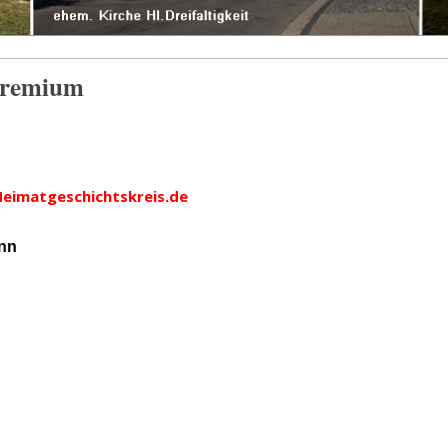
sgremium
eimatgeschichtskreis.de
nn