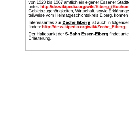
von 1929 bis 1967 amtlich ein eigener Essener Stadttei
unter:
http://de.wikipedia.org/wiki/Eiberg_(Bochu
Gebietszugehörigkeiten, Wirtschaft, sowie Erkläru
teilweise vom Heimatgeschichtskreis Eiberg, können a
Zeche Eiberg
Interessantes zur
ist auch in folgende
finden:
http://de.wikipedia.org/wiki/Zeche_Eiberg
Der Haltepunkt der
S-Bahn Essen-Eiberg
findet unt
Erläuterung.