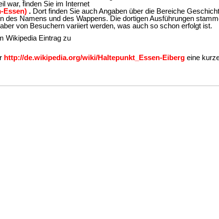
l war, finden Sie im Internet
m-Essen)
.
Dort finden Sie auch Angaben über die Bereiche Geschicht
ngen des Namens und des Wappens. Die dortigen Ausführungen stam
ber von Besuchern variiert werden, was auch so schon erfolgt ist.
m Wikipedia Eintrag zu
er
http://de.wikipedia.org/wiki/Haltepunkt_Essen-Eiberg
eine kurz