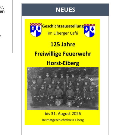
e,
NEUES
men
e