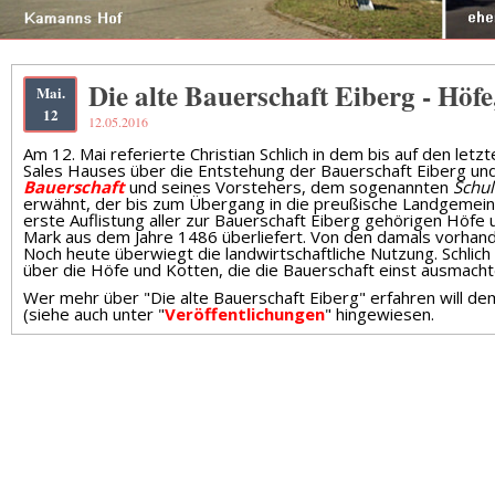
Die alte Bauerschaft Eiberg - Höf
Mai.
12
12.05.2016
Am 12. Mai referierte Christian Schlich in dem bis auf den le
Sales Hauses über die Entstehung der Bauerschaft Eiberg und s
Bauerschaft
und seines Vorstehers, dem sogenannten
Schul
erwähnt, der bis zum Übergang in die preußische Landgemeind
erste Auflistung aller zur Bauerschaft Eiberg gehörigen Höfe
Mark aus dem Jahre 1486 überliefert. Von den damals vorhan
Noch heute überwiegt die landwirtschaftliche Nutzung. Schlich
über die Höfe und Kotten, die die Bauerschaft einst ausmacht
Wer mehr über "Die alte Bauerschaft Eiberg" erfahren will dem
(siehe auch unter "
Veröffentlichungen
" hingewiesen.