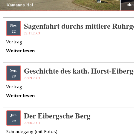
Sagenfahrt durchs mittlere Ruhrg
Nov.
22
22.11.2003
Vortrag
Weiter lesen
Geschichte des kath. Horst-Eiber
Sep.
29
29.09.2003
Vortrag
Weiter lesen
Der Eibergsche Berg
Jun.
29
29.06.2003
Schnadegang (mit Fotos)