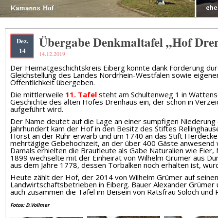
Übergabe Denkmaltafel „Hof Dre
Dez.
14
14.12.2019
Der Heimatgeschichtskreis Eiberg konnte dank Förderung dur
Gleichstellung des Landes Nordrhein-Westfalen sowie eigenen
Öffentlichkeit übergeben.
Die mittlerweile
11. Tafel
steht am Schultenweg 1 in Wattensc
Geschichte des alten Hofes Drenhaus ein, der schon in Verze
aufgeführt wird.
Der Name deutet auf die Lage an einer sumpfigen Niederung od
Jahrhundert kam der Hof in den Besitz des Stiftes Rellinghau
Horst an der Ruhr erwarb und um 1740 an das Stift Herdecke 
mehrtägige Gebehochzeit, an der über 400 Gäste anwesend 
Damals erhielten die Brautleute als Gabe Naturalien wie Eier, 
1899 wechselte mit der Einheirat von Wilhelm Grümer aus D
aus dem Jahre 1778, dessen Torbalken noch erhalten ist, wu
Heute zählt der Hof, der 2014 von Wilhelm Grümer auf seinen
Landwirtschaftsbetrieben in Eiberg. Bauer Alexander Grümer 
auch zusammen die Tafel im Beisein von Ratsfrau Soloch und 
Fotos: D.Vollmer