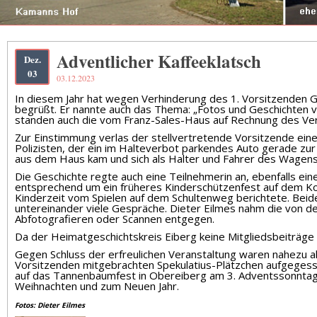
Adventlicher Kaffeeklatsch
Dez.
03
03.12.2023
In diesem Jahr hat wegen Verhinderung des 1. Vorsitzenden Gre
begrüßt. Er nannte auch das Thema: „Fotos und Geschichten v
standen auch die vom Franz-Sales-Haus auf Rechnung des Vere
Zur Einstimmung verlas der stellvertretende Vorsitzende eine
Polizisten, der ein im Halteverbot parkendes Auto gerade zur A
aus dem Haus kam und sich als Halter und Fahrer des Wagens 
Die Geschichte regte auch eine Teilnehmerin an, ebenfalls ei
entsprechend um ein früheres Kinderschützenfest auf dem Kor
Kinderzeit vom Spielen auf dem Schultenweg berichtete. Beide e
untereinander viele Gespräche. Dieter Eilmes nahm die von 
Abfotografieren oder Scannen entgegen.
Da der Heimatgeschichtskreis Eiberg keine Mitgliedsbeiträg
Gegen Schluss der erfreulichen Veranstaltung waren nahezu a
Vorsitzenden mitgebrachten Spekulatius-Plätzchen aufgegesse
auf das Tannenbaumfest in Obereiberg am 3. Adventssonnta
Weihnachten und zum Neuen Jahr.
Fotos: Dieter Eilmes